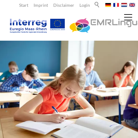
Start
Imprint
Disclaimer
Login
Nieuws
Over ons
Leraren
Leerlingen
Aanbod voor leerlingen