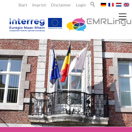
Start
Imprint
Disclaimer
Login
Nieuws
Over ons
EMRLingua
Partnerorganisaties
Leraren
Leerlingen