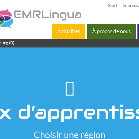
Start
Impres
Actualités
À propos de nous
burg (B)
x d’apprenti
Choisir une région