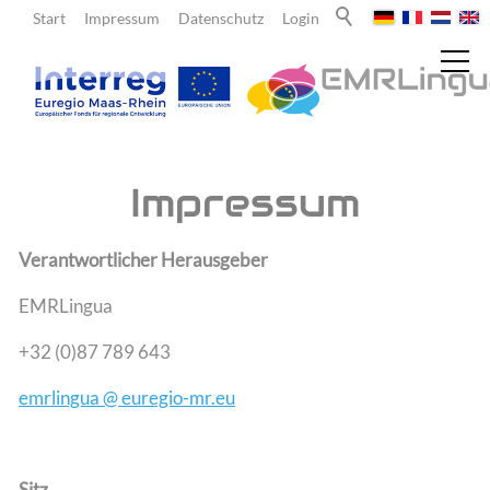
Start
Impressum
Datenschutz
Login
Aktuelles
Impressum
Über uns
Verantwortlicher Herausgeber
EMRLingua
Lehrende
+32 (0)87 789 643
emrlingua @ euregio-mr.eu
Lernende
Team
Sitz